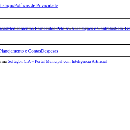
tisfação
Políticas de Privacidade
icas
Medicamentos Fornecidos Pelo SUS
Licitações e Contratos
Selo Te
Planejamento e Contas
Despesas
forma
Softagon CIA – Portal Municipal com Inteligência Artificial