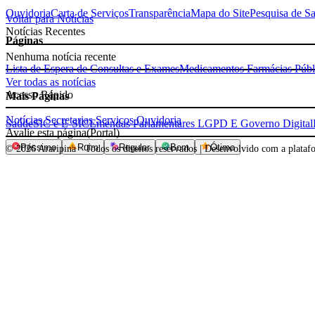
Ouvidoria
Carta de Serviços
Transparência
Mapa do Site
Pesquisa de Sa
Voltar para Notícias
Notícias Recentes
Páginas
Nenhuma notícia recente
Lista de Espera de Consultas e Exames
Medicamentos Farmácias Públ
Ver todas as notícias
Acesso Rápido
Mais Páginas
Notícias
Secretarias
Serviços
Ouvidoria
Saúde
SIC e E-SIC
Emendas Parlamentares
LGPD E Governo Digital
Avalie esta página
(Portal)
Péssimo
Ruim
Regular
Bom
Ótimo
© 2026 Araripina · Todos os direitos reservados
|
Desenvolvido com a plata