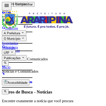
Prefeitura Araripina
Voltar
Compartilhar
Contatos
Ouvidoria
A Prefeitura
e-Sic
O Município
Contatos
Secretarias
Ouvidoria
Serviços
Início
LRF
e-Sic
Publicações
Notícias e Comunicados
Início
Notícias e Comunicados
Acessibilidade
Filtros de Busca - Notícias
Encontre exatamente a notícia que você procura