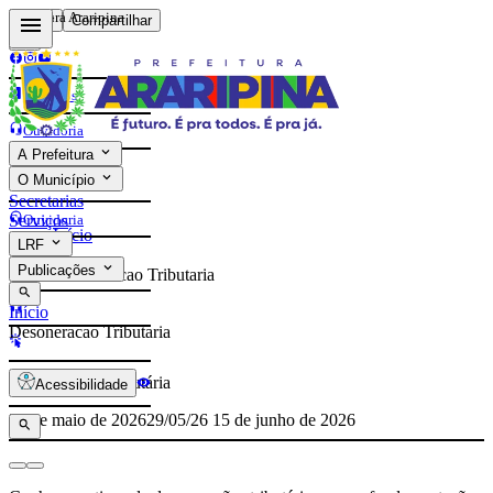
Prefeitura Araripina
Voltar
Compartilhar
Contatos
Ouvidoria
A Prefeitura
e-Sic
O Município
Contatos
Secretarias
Ouvidoria
Serviços
Início
LRF
e-Sic
Publicações
Desoneracao Tributaria
Início
Desoneracao Tributaria
Desoneração Tributária
Acessibilidade
29 de maio de 2026
29/05/26
15 de junho de 2026