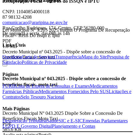
Recuperação Fiscal – REFIS do ISSQN e IPTU
CNPJ: 11040854000118
87 98132-4208
comunicacao@araripina.pe.gov.br
Rua Coelho Rodrigues, 174, Centro, CEP 56280-000
Lei Municipal Nº 3.205 2025 Institui O Programa De Recuperação
De segunda a sexta, das 08h às 14h
Fiscal – Refis Do Issqn E Iptu
PDF
Links Úteis
1.6 MB
Decreto Municipal nº 043.2025 - Dispõe sobre a concessão de
Ouvidoria
Carta de Serviços
Transparência
Mapa do Site
Pesquisa de
benefícios fiscais- moto taxi
Satisfação
Políticas de Privacidade
Páginas
Decreto Municipal nº 043.2025 - Dispõe sobre a concessão de
benefícios fiscais- moto taxi
FURB
Lista de Espera de Consultas e Exames
Medicamentos
Farmácias Públicas
Medicamentos Fornecidos Pelo SUS
Licitações e
Contratos
Selo Tesouro Nacional
Mais Páginas
Decreto Municipal Nº 043.2025 Dispõe Sobre a Concessão De
Benefícios Fiscais Moto Taxi
Desoneração Tributária
Saúde
SIC e E-SIC
Emendas Parlamentares
PDF
LGPD E Governo Digital
Planejamento e Contas
585.6 KB
Avalie esta página
(Portal)