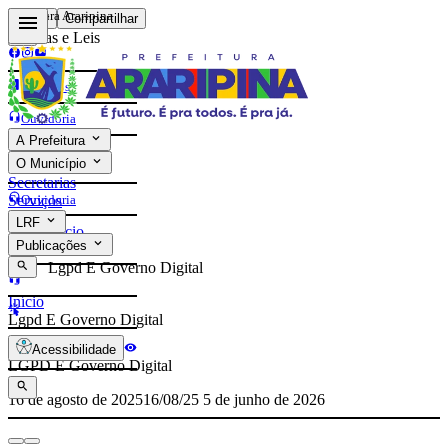
Prefeitura Araripina
Voltar
Compartilhar
Normas e Leis
Contatos
Ouvidoria
A Prefeitura
e-Sic
O Município
Contatos
Secretarias
Ouvidoria
Serviços
LRF
Início
e-Sic
Publicações
Lgpd E Governo Digital
Início
Lgpd E Governo Digital
Acessibilidade
LGPD E Governo Digital
16 de agosto de 2025
16/08/25
5 de junho de 2026