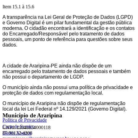
Item 15.1 à 15.6
A transparência na Lei Geral de Proteção de Dados (LGPD)
e Governo Digital é um pilar fundamental da gestão pública
moderna. O cidadão encontrará a identificação e os contatos
do Encarregado/Responsável pelo tratamento de dados
pessoais, um ponto de referência para questões sobre seus
dados.
A cidade de Araripina-PE ainda não dispõe de um
encarregado pelo tratamento de dados pessoais e também
não possui o departamento de LGDP.
O município ainda não possui uma política de privacidade e
proteção de dados com regulamentação local.
O município de Araripina não dispõe de regulamentação
local da lei Lei Federal nº 14.129/2021 (Governo Digital).
Município de Araripina
Política de Privacidade
Carta de Serviço
CNPJ: 11040854000118
87 98132-4208
Dados Abertos