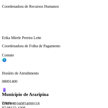
Coordenadora de Recursos Humanos
Erika Mirele Pereira Leite
Coordenadora de Folha de Pagamento
Contato
Horário de Atendimento
08001400
Município de Araripina
Telefone
CNPJ: 11040854000118
87 98132-4208