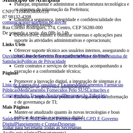
Planejar, implantar e administrar a infraestrutura tecnológica e
os sistemas de informação da Prefeitura;
CNPJ: 11040854000118
87 98132-4208
Garantir a segurança, integridade e confidencialidade dos
comunicacao@araripina.pe.gov.br
dados institucionais;
Rua Coelho Rodrigues, 174, Centro, CEP 56280-000
De segunda a sexta, das 08h às 14h
Desenvolver, manter e otimizar sistemas e aplicações para
suporte às atividades administrativas e operacionais;
Links Úteis
Oferecer suporte técnico aos usuários internos, assegurando o
pleno funcionamento dos equipamentos e sistemas;
Ouvidoria
Carta de Serviços
Transparência
Mapa do Site
Pesquisa de
Satisfação
Políticas de Privacidade
Gerir contratos e serviços de tecnologia, acompanhando a
execução e a conformidade técnica;
Páginas
Promover a inovação digital, a integração de sistemas e a
Lista de Espera de Consultas e Exames
Medicamentos Farmácias
automação de processos administrativos;
Públicas
Medicamentos Fornecidos Pelo SUS
Licitações e
Contratos
Selo Tesouro Nacional
Desoneração Tributária
Elaborar e implementar políticas de segurança da informação
e de governança de TI;
Mais Páginas
Manter-se atualizado quanto às novas tecnologias e boas
práticas de gestão e segurança digital.
Saúde
SIC e E-SIC
Emendas Parlamentares
LGPD E Governo
Digital
Planejamento e Contas
Despesas
Voltar para Secretaria
Todas as Secretarias
Avalie esta página
(Departamento)