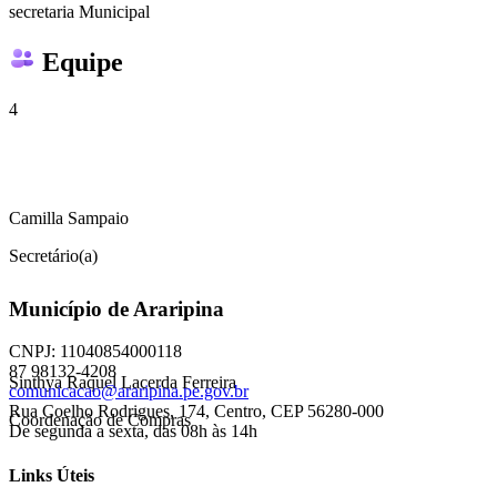
secretaria Municipal
Equipe
4
Camilla Sampaio
Secretário(a)
Município de Araripina
CNPJ: 11040854000118
87 98132-4208
Sinthya Raquel Lacerda Ferreira
comunicacao@araripina.pe.gov.br
Rua Coelho Rodrigues, 174, Centro, CEP 56280-000
Coordenação de Compras
De segunda a sexta, das 08h às 14h
Links Úteis