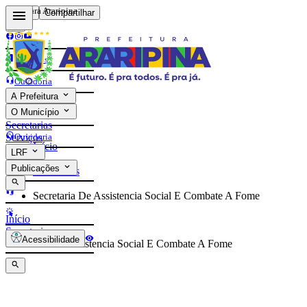
Prefeitura Araripina
Voltar
Compartilhar
Contatos
Ouvidoria
A Prefeitura
e-Sic
O Município
Contatos
Secretarias
Ouvidoria
Serviços
Início
LRF
e-Sic
Publicações
Secretarias
Secretaria De Assistencia Social E Combate A Fome
Início
Secretarias
Acessibilidade
Secretaria De Assistencia Social E Combate A Fome