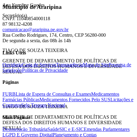
Ana Karoline Guedes
Município de Araripina
Secretário(a)
CNPJ: 11040854000118
87 98132-4208
comunicacao@araripina.pe.gov.br
Rua Coelho Rodrigues, 174, Centro, CEP 56280-000
De segunda a sexta, das 08h às 14h
TIAGO DE SOUZA TEIXEIRA
Links Úteis
GERENTE DE DEPARTAMENTO DE POLÍTICAS DE
Ouvidoria
Carta de Serviços
Transparência
Mapa do Site
Pesquisa de
DEFESA DOS DIREITOS HUMANOS E DIVERSIDADE
Satisfação
Políticas de Privacidade
SEXUAL
Páginas
FURB
Lista de Espera de Consultas e Exames
Medicamentos
Farmácias Públicas
Medicamentos Fornecidos Pelo SUS
Licitações e
Contratos
Selo Tesouro Nacional
TIAGO DE SOUZA TEIXEIRA
GERENTE DE DEPARTAMENTO DE POLÍTICAS DE
Mais Páginas
DEFESA DOS DIREITOS HUMANOS E DIVERSIDADE
SEXUAL
Desoneração Tributária
Saúde
SIC e E-SIC
Emendas Parlamentares
LGPD E Governo Digital
Planejamento e Contas